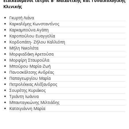
Ειδικευόμενοι ιατροί
Β' Μαιευτικής και Γυναικολο
γικής
Κλινικής
Γκυρτή Λιάνα
Καρκαλέμης Κωνσταντίνος
Καρκαμπούνα Αγάπη
Καροπούλου Ευαγγελία
Κορδοπάτη- Ζήλου Καλλιόπη
Μήλη Νικολέτα
Μορφιαδάκη Αρετούσα
Μορφίρη Σταυρούλα
Μπούρου Μαρία-Ζωή
Πανοσκάλτσης Ανδρέας
Παπαγεωργίου Μαρία
Πετρολέκκας Αλέξανδρος
Σουρέτης Κυριάκος
Τριάντη Ιωάννα
Μπανταγκιώνης Μιλτιάδης
Κατσιγιάννη Μαρία